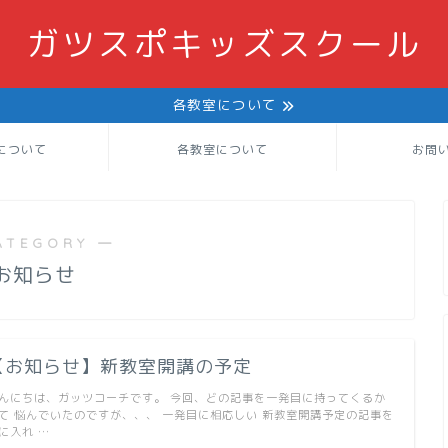
ガツスポキッズスクール
各教室について
について
各教室について
お問
ATEGORY ―
お知らせ
【お知らせ】新教室開講の予定
んにちは、ガッツコーチです。 今回、どの記事を一発目に持ってくるか
て 悩んでいたのですが、、、 一発目に相応しい 新教室開講予定の記事を
に入れ …