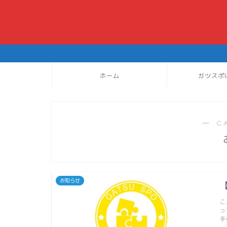
ホーム
ガツスポ
― C
お知らせ
こ
っ
手